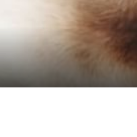
Poltica Pet Fr
E
n 93 Luxury Suites el servicio lo es todo, por
quienes se deseen hospedar con sus mascotas pu