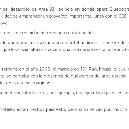
del desarrollo de Área 93, (edificio en donde opera Bluedoo
 y allí decide emprender un proyecto importante, junto con el 
royal.
istencia de un nicho de mercado mal atendido.
o que queda mal alojado en un hotel tradicional, hombre de ne
 es que les hacía falta una cocina, una sala donde sentar a los i
e terminó en el año 2008: el manejo de 101 Park house, el cual 
se contaba con la presencia de huéspedes de larga estadía, p
nde de lo que se imaginaba.
eriencias interesantes, por ejemplo, una ejecutiva quien les c
os hoteles están hechos para esto, pero si tu te vas por muc