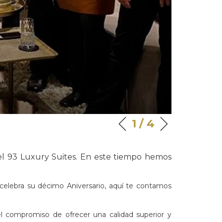
Siguiente
1
/
4
Botones
Al
Anterior
de
hacer
control
clic
tel 93 Luxury Suites. En este tiempo hemos
de
en
la
los
presentación
siguientes
celebra su décimo Aniversario, aquí te contamos
de
enlaces,
diapositivas
se
 el compromiso de ofrecer una calidad superior y
actualizará