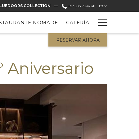
LUEDOORS COLLECTION —
+57 318 7347611
Es
Hambur
STAURANTE NOMADE
GALERÍA
Menu
RESERVAR AHORA
° Aniversario