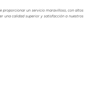
el
contenido
de proporcionar un servicio maravilloso, con altos
anterior
 una calidad superior y satisfacción a nuestros