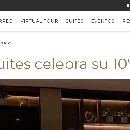
B
RRED
VIRTUAL TOUR
SUITES
EVENTOS
RE
rsario
ites celebra su 10