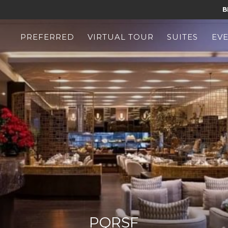
B
PREFERRED
VIRTUAL TOUR
SUITES
EV
PQRSF