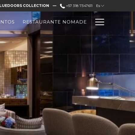
LUEDOORS COLLECTION —
+57 318 7347611
Es
Hambur
ENTOS
RESTAURANTE NOMADE
Menu