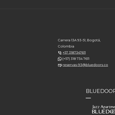
Carrera 13A 93-51, Bogotá,
Colombia
+57 3187347611
(+57) 318 734 7611
reservas-93@bluedoors.co
BLUEDOOR
—